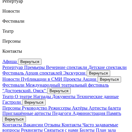
Репертуар
Новости
Фестивали
Театр
Персоны
Контакты
Афиша
Вернуться
Репертуар
Премьеры
Вечерние спектакли
Детские спектакли
Фестиваль
Архив спектаклей
Экскурсии
Вернуться
Новости
Публикации в СМИ
Проекты
Акции
Вернуться
Фестивали
Международный театральный фестиваль
"Достоевский. Омск"
Вернуться
Театр
О театре
Награды
Документы
Технические данные
Гастроли
Вернуться
Персоны
Руководство
Режиссеры
Актёры
Артисты балета
Приглашённые артисты
Педагоги
Администрация
Память
Вернуться
Контакты
Вакансии
Отзывы
Контакты
Часто задаваемые
вопросы
Реквизиты
Связаться с нами
Билеты
План зала