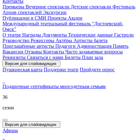
Контакты
Премьеры
Вечерние спектакли
Детские спектакли
Фестиваль
Архив спектаклей
Экскурсии
Публикации в СМИ
Проекты
Акции
Международный театральный фестиваль "Достоевский.
Омск"
О театре
Награды
Документы
Технические данные
Гастроли
Руководство
Режиссеры
Актёры
Артисты балета
Приглашённые артисты
Педагоги
Администрация
Память
Вакансии
Отзывы
Контакты
Часто задаваемые вопросы
Реквизиты
Связаться с нами
Билеты
План зала
Версия для слабовидящих
Пушкинская карта
Поддержи театр
Пройдите опрос
Подарочные сертификаты
многодетным семьям
36
сезон
Версия для слабовидящих
Афиша