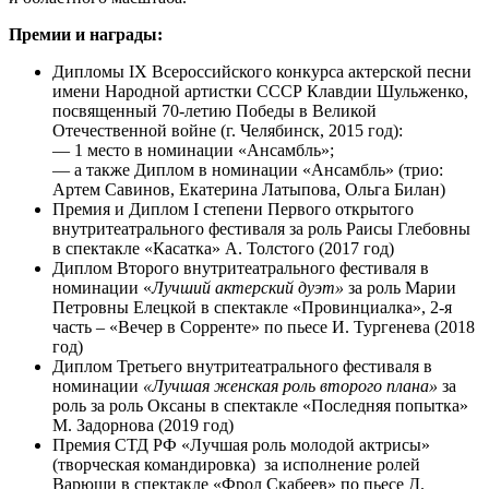
Премии и награды:
Дипломы IX Всероссийского конкурса актерской песни
имени Народной артистки СССР Клавдии Шульженко,
посвященный 70-летию Победы в Великой
Отечественной войне (г. Челябинск, 2015 год):
— 1 место в номинации «Ансамбль»;
— а также Диплом в номинации «Ансамбль» (трио:
Артем Савинов, Екатерина Латыпова, Ольга Билан)
Премия и Диплом I степени Первого открытого
внутритеатрального фестиваля за роль Раисы Глебовны
в спектакле «Касатка» А. Толстого (2017 год)
Диплом Второго внутритеатрального фестиваля в
номинации «
Лучший актерский дуэт»
за роль Марии
Петровны Елецкой в спектакле «Провинциалка», 2-я
часть – «Вечер в Сорренте» по пьесе И. Тургенева (2018
год)
Диплом Третьего внутритеатрального фестиваля в
номинации
«Лучшая женская роль второго плана»
за
роль за роль Оксаны в спектакле «Последняя попытка»
М. Задорнова (2019 год)
Премия СТД РФ «Лучшая роль молодой актрисы»
(творческая командировка) за исполнение ролей
Варюши в спектакле «Фрол Скабеев» по пьесе Д.