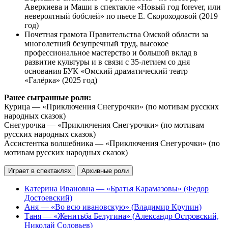
Аверкиева и Маши в спектакле «Новый год forever, или
невероятный бобслей» по пьесе Е. Скороходовой (2019
год)
Почетная грамота Правительства Омской области за
многолетний безупречный труд, высокое
профессиональное мастерство и большой вклад в
развитие культуры и в связи с 35-летием со дня
основания БУК «Омский драматический театр
«Галёрка» (2025 год)
Ранее сыгранные роли:
Курица — «Приключения Снегурочки» (по мотивам русских
народных сказок)
Снегурочка — «Приключения Снегурочки» (по мотивам
русских народных сказок)
Ассистентка волшебника — «Приключения Снегурочки» (по
мотивам русских народных сказок)
Играет в спектаклях
Архивные роли
Катерина Ивановна — «Братья Карамазовы» (Федор
Достоевский)
Аня — «Во всю ивановскую» (Владимир Крупин)
Таня — «Женитьба Белугина» (Александр Островский,
Николай Соловьев)