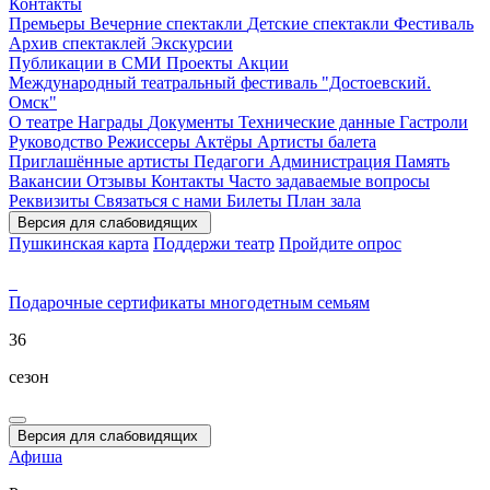
Контакты
Премьеры
Вечерние спектакли
Детские спектакли
Фестиваль
Архив спектаклей
Экскурсии
Публикации в СМИ
Проекты
Акции
Международный театральный фестиваль "Достоевский.
Омск"
О театре
Награды
Документы
Технические данные
Гастроли
Руководство
Режиссеры
Актёры
Артисты балета
Приглашённые артисты
Педагоги
Администрация
Память
Вакансии
Отзывы
Контакты
Часто задаваемые вопросы
Реквизиты
Связаться с нами
Билеты
План зала
Версия для слабовидящих
Пушкинская карта
Поддержи театр
Пройдите опрос
Подарочные сертификаты
многодетным семьям
36
сезон
Версия для слабовидящих
Афиша