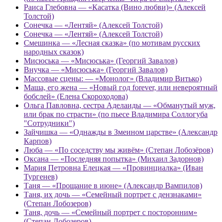
Раиса Глебовна — «Касатка (Вино любви)» (Алексей
Толстой)
Сонечка — «Лентяй» (Алексей Толстой)
Сонечка — «Лентяй» (Алексей Толстой)
Смешинка — «Лесная сказка» (по мотивам русских
народных сказок)
Мисюська — «Мисюська» (Георгий Завалов)
Внучка — «Мисюська» (Георгий Завалов)
Массовые сцены: — «Монолог» (Владимир Витько)
Маша, его жена — «Новый год forever, или невероятный
бобслей» (Елена Скороходова)
Ольга Павловна, сестра Аделаиды — «Обманутый муж,
или брак по страсти» (по пьесе Владимира Соллогуба
"Сотрудники")
Зайчишка — «Однажды в Змеином царстве» (Александр
Карпов)
Люба — «По соседству мы живём» (Степан Лобозёров)
Оксана — «Последняя попытка» (Михаил Задорнов)
Мария Петровна Елецкая — «Провинциалка» (Иван
Тургенев)
Таня — «Прощание в июне» (Александр Вампилов)
Таня, их дочь — «Семейный портрет с дензнаками»
(Степан Лобозеров)
Таня, дочь — «Семейный портрет с посторонним»
(Степан Лобозеров)