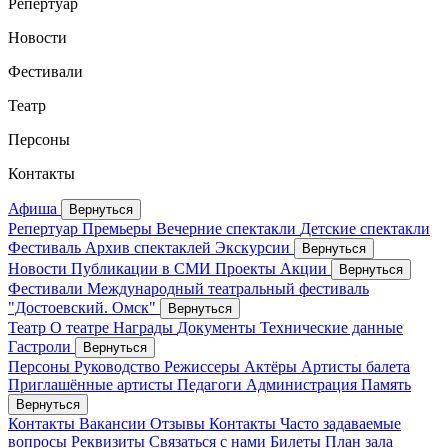
Репертуар
Новости
Фестивали
Театр
Персоны
Контакты
Афиша
Вернуться
Репертуар
Премьеры
Вечерние спектакли
Детские спектакли
Фестиваль
Архив спектаклей
Экскурсии
Вернуться
Новости
Публикации в СМИ
Проекты
Акции
Вернуться
Фестивали
Международный театральный фестиваль
"Достоевский. Омск"
Вернуться
Театр
О театре
Награды
Документы
Технические данные
Гастроли
Вернуться
Персоны
Руководство
Режиссеры
Актёры
Артисты балета
Приглашённые артисты
Педагоги
Администрация
Память
Вернуться
Контакты
Вакансии
Отзывы
Контакты
Часто задаваемые
вопросы
Реквизиты
Связаться с нами
Билеты
План зала