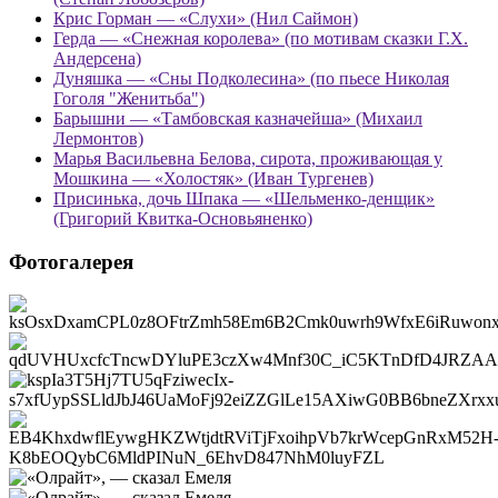
Крис Горман — «Слухи» (Нил Саймон)
Герда — «Снежная королева» (по мотивам сказки Г.Х.
Андерсена)
Дуняшка — «Сны Подколесина» (по пьесе Николая
Гоголя "Женитьба")
Барышни — «Тамбовская казначейша» (Михаил
Лермонтов)
Марья Васильевна Белова, сирота, проживающая у
Мошкина — «Холостяк» (Иван Тургенев)
Присинька, дочь Шпака — «Шельменко-денщик»
(Григорий Квитка-Основьяненко)
Фотогалерея