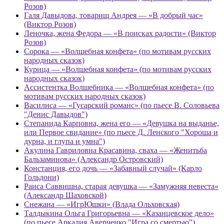
Розов)
Галя Давыдова, товарищ Андрея — «В добрый час»
(Виктор Розов)
Леночка, жена Федора — «В поисках радости» (Виктор
Розов)
Сорока — «Волшебная конфета» (по мотивам русских
народных сказок)
Курица — «Волшебная конфета» (по мотивам русских
народных сказок)
Ассистентка Волшебника — «Волшебная конфета» (по
мотивам русских народных сказок)
Василиса — «Гусарский романс» (по пьесе В. Соловьева
"Денис Давыдов")
Степанида Карповна, жена его — «Девушка на выданье,
или Первое свидание» (по пьесе Д. Ленского "Хороша и
дурна, и глупа и умна")
Акулина Гавриловна Красавина, сваха — «Женитьба
Бальзаминова» (Александр Островский)
Констанция, его дочь — «Забавный случай» (Карло
Гольдони)
Раиса Саввишна, старая девушка — «Замужняя невеста»
(Александр Шаховской)
Снежана — «ИгрЮшки» (Влада Ольховская)
Талдыкина Ольга Григорьевна — «Казанцевское дело»
(по пьесе Аркадия Аверченко "Игра со смертью")