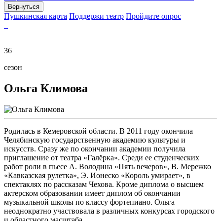
Вернуться
Пушкинская карта
Поддержи театр
Пройдите опрос
36
сезон
Ольга Климова
Родилась в Кемеровской области. В 2011 году окончила
Челябинскую государственную академию культуры и
искусств. Сразу же по окончании академии получила
приглашение от театра «Галёрка». Среди ее студенческих
работ роли в пьесе А. Володина «Пять вечеров», В. Мережко
«Кавказская рулетка», Э. Ионеско «Король умирает», в
спектаклях по рассказам Чехова. Кроме диплома о высшем
актерском образовании имеет диплом об окончании
музыкальной школы по классу фортепиано. Ольга
неоднократно участвовала в различных конкурсах городского
и областного масштаба.