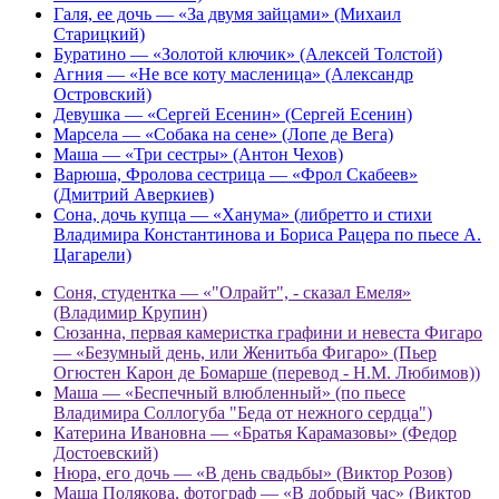
Галя, ее дочь — «За двумя зайцами» (Михаил
Старицкий)
Буратино — «Золотой ключик» (Алексей Толстой)
Агния — «Не все коту масленица» (Александр
Островский)
Девушка — «Сергей Есенин» (Сергей Есенин)
Марсела — «Собака на сене» (Лопе де Вега)
Маша — «Три сестры» (Антон Чехов)
Варюша, Фролова сестрица — «Фрол Скабеев»
(Дмитрий Аверкиев)
Сона, дочь купца — «Ханума» (либретто и стихи
Владимира Константинова и Бориса Рацера по пьесе А.
Цагарели)
Соня, студентка — «"Олрайт", - сказал Емеля»
(Владимир Крупин)
Сюзанна, первая камеристка графини и невеста Фигаро
— «Безумный день, или Женитьба Фигаро» (Пьер
Огюстен Карон де Бомарше (перевод - Н.М. Любимов))
Маша — «Беспечный влюбленный» (по пьесе
Владимира Соллогуба "Беда от нежного сердца")
Катерина Ивановна — «Братья Карамазовы» (Федор
Достоевский)
Нюра, его дочь — «В день свадьбы» (Виктор Розов)
Маша Полякова, фотограф — «В добрый час» (Виктор