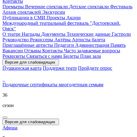
Контакты
Премьеры
Вечерние спектакли
Детские спектакли
Фестиваль
Архив спектаклей
Экскурсии
Публикации в СМИ
Проекты
Акции
Международный театральный фестиваль "Достоевский.
Омск"
О театре
Награды
Документы
Технические данные
Гастроли
Руководство
Режиссеры
Актёры
Артисты балета
Приглашённые артисты
Педагоги
Администрация
Память
Вакансии
Отзывы
Контакты
Часто задаваемые вопросы
Реквизиты
Связаться с нами
Билеты
План зала
Версия для слабовидящих
Пушкинская карта
Поддержи театр
Пройдите опрос
Подарочные сертификаты
многодетным семьям
36
сезон
Версия для слабовидящих
Афиша