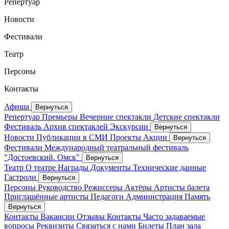
Репертуар
Новости
Фестивали
Театр
Персоны
Контакты
Афиша
Вернуться
Репертуар
Премьеры
Вечерние спектакли
Детские спектакли
Фестиваль
Архив спектаклей
Экскурсии
Вернуться
Новости
Публикации в СМИ
Проекты
Акции
Вернуться
Фестивали
Международный театральный фестиваль
"Достоевский. Омск"
Вернуться
Театр
О театре
Награды
Документы
Технические данные
Гастроли
Вернуться
Персоны
Руководство
Режиссеры
Актёры
Артисты балета
Приглашённые артисты
Педагоги
Администрация
Память
Вернуться
Контакты
Вакансии
Отзывы
Контакты
Часто задаваемые
вопросы
Реквизиты
Связаться с нами
Билеты
План зала