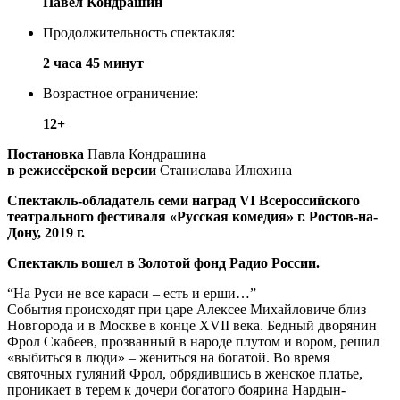
Павел Кондрашин
Продолжительность спектакля:
2 часа 45 минут
Возрастное ограничение:
12+
Постановка
Павла Кондрашина
в режиссёрской версии
Станислава Илюхина
Спектакль-обладатель семи наград VI Всероссийского
театрального фестиваля «Русская комедия» г. Ростов-на-
Дону, 2019 г.
Спектакль вошел в Золотой фонд Радио России.
“На Руси не все караси – есть и ерши…”
События происходят при царе Алексее Михайловиче близ
Новгорода и в Москве в конце XVII века. Бедный дворянин
Фрол Скабеев, прозванный в народе плутом и вором, решил
«выбиться в люди» – жениться на богатой. Во время
святочных гуляний Фрол, обрядившись в женское платье,
проникает в терем к дочери богатого боярина Нардын-