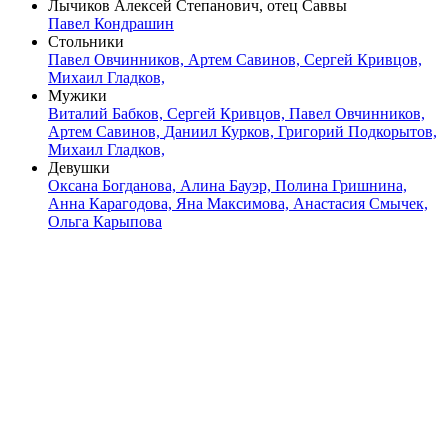
Лычиков Алексей Степанович, отец Саввы
Павел Кондрашин
Стольники
Павел Овчинников,
Артем Савинов,
Сергей Кривцов,
Михаил Гладков,
Мужики
Виталий Бабков,
Сергей Кривцов,
Павел Овчинников,
Артем Савинов,
Даниил Курков,
Григорий Подкорытов,
Михаил Гладков,
Девушки
Оксана Богданова,
Алина Бауэр,
Полина Гришнина,
Анна Карагодова,
Яна Максимова,
Анастасия Смычек,
Ольга Карыпова