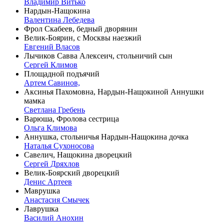
Владимир Витько
Нардын-Нащокина
Валентина Лебедева
Фрол Скабеев, бедный дворянин
Велик-Боярин, с Москвы наезжий
Евгений Власов
Лычиков Савва Алексеич, стольничий сын
Сергей Климов
Площадной подъячий
Артем Савинов,
Аксинья Пахомовна, Нардын-Нащокиной Аннушки
мамка
Светлана Гребень
Варюша, Фролова сестрица
Ольга Климова
Аннушка, стольничья Нардын-Нащокина дочка
Наталья Сухоносова
Савелич, Нащокина дворецкий
Сергей Дряхлов
Велик-Боярский дворецкий
Денис Артеев
Маврушка
Анастасия Смычек
Лаврушка
Василий Анохин