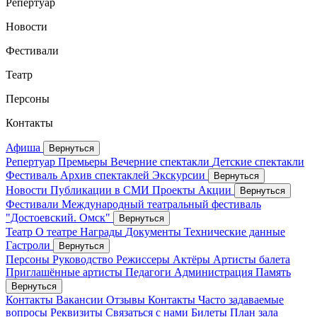
Репертуар
Новости
Фестивали
Театр
Персоны
Контакты
Афиша
Вернуться
Репертуар
Премьеры
Вечерние спектакли
Детские спектакли
Фестиваль
Архив спектаклей
Экскурсии
Вернуться
Новости
Публикации в СМИ
Проекты
Акции
Вернуться
Фестивали
Международный театральный фестиваль
"Достоевский. Омск"
Вернуться
Театр
О театре
Награды
Документы
Технические данные
Гастроли
Вернуться
Персоны
Руководство
Режиссеры
Актёры
Артисты балета
Приглашённые артисты
Педагоги
Администрация
Память
Вернуться
Контакты
Вакансии
Отзывы
Контакты
Часто задаваемые
вопросы
Реквизиты
Связаться с нами
Билеты
План зала