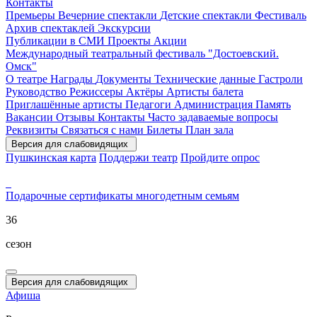
Контакты
Премьеры
Вечерние спектакли
Детские спектакли
Фестиваль
Архив спектаклей
Экскурсии
Публикации в СМИ
Проекты
Акции
Международный театральный фестиваль "Достоевский.
Омск"
О театре
Награды
Документы
Технические данные
Гастроли
Руководство
Режиссеры
Актёры
Артисты балета
Приглашённые артисты
Педагоги
Администрация
Память
Вакансии
Отзывы
Контакты
Часто задаваемые вопросы
Реквизиты
Связаться с нами
Билеты
План зала
Версия для слабовидящих
Пушкинская карта
Поддержи театр
Пройдите опрос
Подарочные сертификаты
многодетным семьям
36
сезон
Версия для слабовидящих
Афиша