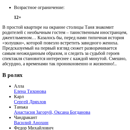
Возрастное ограничение:
12+
В простой квартире на окраине столицы Таня знакомит
родителей с необычным гостем – таинственным иностранцем,
джентльменом… Казалось бы, перед нами типичная история
«золушки», которой повезло встретить завидного жениха.
Предсказуемый на первый взгляд сюжет разворачивается
самым неожиданным образом, и следить за судьбой героев
спектакля становится интереснее с каждой минутой. Смешно,
абсурдно, а временами так проникновенно и жизненно!..
В ролях
Алла
Елена Тихонова
Карл
Сергей Дряхлов
Танька
Анастасия Загоруй,
Оксана Богданова
Чандракант
Василий Анохин
Федор Михайлович