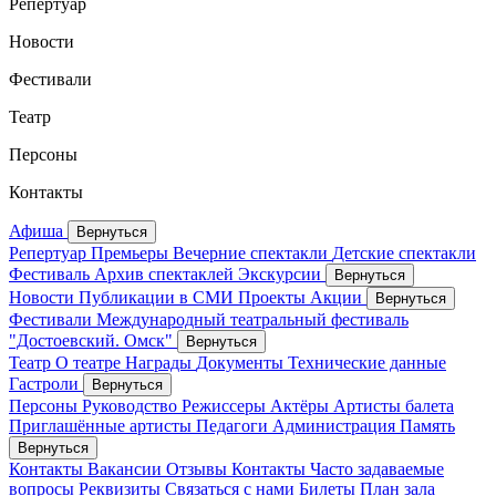
Репертуар
Новости
Фестивали
Театр
Персоны
Контакты
Афиша
Вернуться
Репертуар
Премьеры
Вечерние спектакли
Детские спектакли
Фестиваль
Архив спектаклей
Экскурсии
Вернуться
Новости
Публикации в СМИ
Проекты
Акции
Вернуться
Фестивали
Международный театральный фестиваль
"Достоевский. Омск"
Вернуться
Театр
О театре
Награды
Документы
Технические данные
Гастроли
Вернуться
Персоны
Руководство
Режиссеры
Актёры
Артисты балета
Приглашённые артисты
Педагоги
Администрация
Память
Вернуться
Контакты
Вакансии
Отзывы
Контакты
Часто задаваемые
вопросы
Реквизиты
Связаться с нами
Билеты
План зала