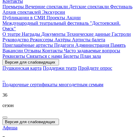
Контакты
Премьеры
Вечерние спектакли
Детские спектакли
Фестиваль
Архив спектаклей
Экскурсии
Публикации в СМИ
Проекты
Акции
Международный театральный фестиваль "Достоевский.
Омск"
О театре
Награды
Документы
Технические данные
Гастроли
Руководство
Режиссеры
Актёры
Артисты балета
Приглашённые артисты
Педагоги
Администрация
Память
Вакансии
Отзывы
Контакты
Часто задаваемые вопросы
Реквизиты
Связаться с нами
Билеты
План зала
Версия для слабовидящих
Пушкинская карта
Поддержи театр
Пройдите опрос
Подарочные сертификаты
многодетным семьям
36
сезон
Версия для слабовидящих
Афиша