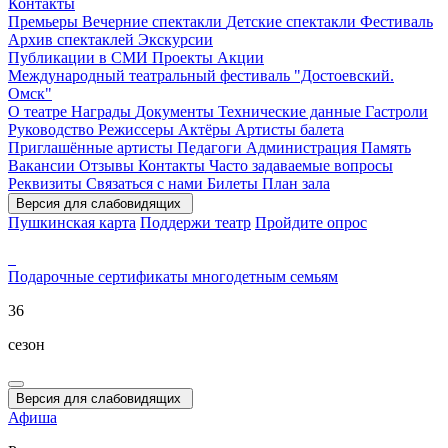
Контакты
Премьеры
Вечерние спектакли
Детские спектакли
Фестиваль
Архив спектаклей
Экскурсии
Публикации в СМИ
Проекты
Акции
Международный театральный фестиваль "Достоевский.
Омск"
О театре
Награды
Документы
Технические данные
Гастроли
Руководство
Режиссеры
Актёры
Артисты балета
Приглашённые артисты
Педагоги
Администрация
Память
Вакансии
Отзывы
Контакты
Часто задаваемые вопросы
Реквизиты
Связаться с нами
Билеты
План зала
Версия для слабовидящих
Пушкинская карта
Поддержи театр
Пройдите опрос
Подарочные сертификаты
многодетным семьям
36
сезон
Версия для слабовидящих
Афиша