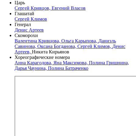
Царь
Сергей Кривцов,
Евгений Власов
Глашатай
Сергей Климов
Генерал
Денис Артеев
Скоморохи
Валентина Кривцова,
Ольга Карыпова,
Даниэль
Савинова,
Оксана Богданова,
Сергей Климов,
Денис
Артеев,
Никита Кирьянов
Хореографические номера
Анна Карагодова,
Яна Максимова,
Полина Гришнина,
Дарья Чаунина,
Полина Батраченко