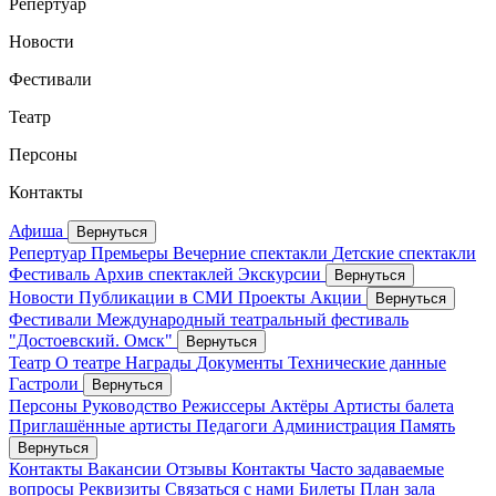
Репертуар
Новости
Фестивали
Театр
Персоны
Контакты
Афиша
Вернуться
Репертуар
Премьеры
Вечерние спектакли
Детские спектакли
Фестиваль
Архив спектаклей
Экскурсии
Вернуться
Новости
Публикации в СМИ
Проекты
Акции
Вернуться
Фестивали
Международный театральный фестиваль
"Достоевский. Омск"
Вернуться
Театр
О театре
Награды
Документы
Технические данные
Гастроли
Вернуться
Персоны
Руководство
Режиссеры
Актёры
Артисты балета
Приглашённые артисты
Педагоги
Администрация
Память
Вернуться
Контакты
Вакансии
Отзывы
Контакты
Часто задаваемые
вопросы
Реквизиты
Связаться с нами
Билеты
План зала