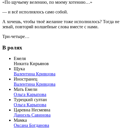
«По щучьему велению, по моему хотению…»
— и всё исполнялось само собой.
А хочешь, чтобы твоё желание тоже исполнилось? Тогда не
зевай, повторяй волшебные слова вместе с нами.
Три-четыре…
В ролях
Емеля
Никита Кирьянов
Щука
Валентина Кривцова
Иностранец
Валентина Кривцова
Мать Емели
Ольга Карыпова
Турецкий султан
Ольга Карыпова
Царевна Несмеяна
Даниэль Савинова
Мамка
Оксана Богданова