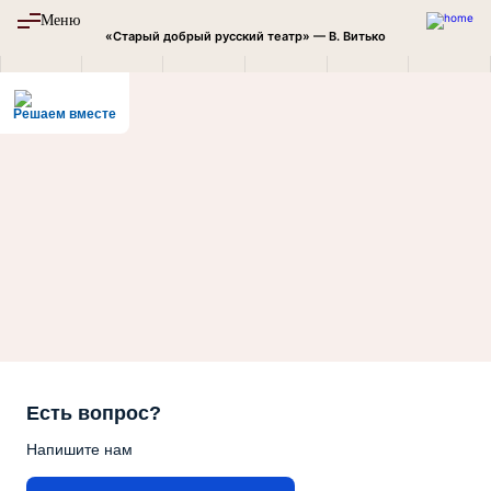
Версия для
Меню
слабовидящих
«Старый добрый русский театр» — В. Витько
Пушкинская
Решаем вместе
АФИША
карта
РЕПЕРТУАР
Поддержи
театр
НОВОСТИ
Пройдите
опрос
ФЕСТИВАЛИ
Есть вопрос?
ТЕАТР
Напишите нам