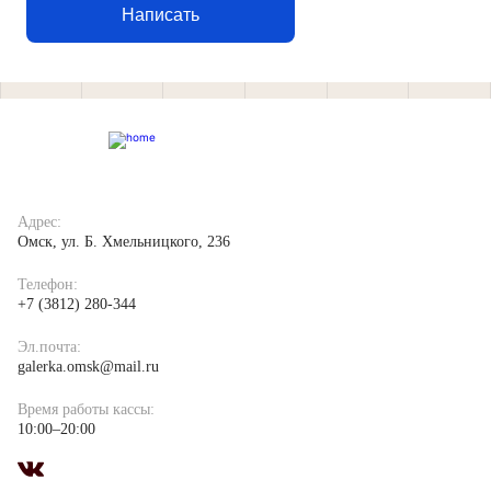
ПЕРСОНЫ
Написать
КОНТАКТЫ
Пушкинская
карта
Адрес:
Омск, ул. Б. Хмельницкого, 236
Поддержи
Телефон:
театр
+7 (3812) 280-344
Пройдите
Эл.почта:
опрос
galerka.omsk@mail.ru
Время работы кассы:
10:00–20:00