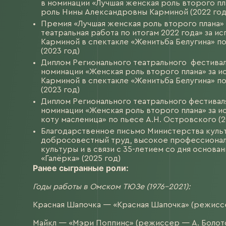
в номинации «Лучшая женская роль второго пл
роль Нины Александровны Карминой (2022 год
Пушкинская
Премия «Лучшая женская роль второго плана»
карта
театральная работа по итогам 2022 года» за 
Карминой в спектакле «Женитьба Белугина» по
Поддержи
(2023 год)
театр
Диплом Регионального театрального фестивал
номинации «Женская роль второго плана» за 
Карминой в спектакле «Женитьба Белугина» по
Пройдите
(2023 год)
опрос
Диплом Регионального театрального фестивал
номинации «Женская роль второго плана» за и
36
коту масленица» по пьесе А.Н. Островского (2
Благодарственное письмо Министерства культ
добросовестный труд, высокое профессиональ
культуры и в связи с 35-летием со дня основ
«Галёрка» (2025 год)
Ранее сыгранные роли:
сезон
Годы работы в Омском ТЮЗе (1976-2021):
Красная Шапочка — «Красная Шапочка» (режиссер
Майкл — «Мэри Поппинс» (режиссер — А. Болото