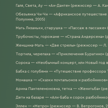
Галя, Света, Ау — «Ан-Данте» (режиссер — А. Ка
Обезьянка Чи-Чи — «Африканское путешествие 
Полухина, 2005)
Мать Лизаньки, старушка — «Пассаж в пассаже» 
Трубочисты, горожане — «Страна Андерсена» (р
Женщина-Мать — «Две стрелы» (режиссер — Л. 
Тортила, черепаха — «Приключения Буратино» (
Сорока — «Необычный концерт, или Новый год в
Бабка с голубями — «Путешествие профессора Т
Монашка — «Сказки почтальонов и разбойников»
Арина Пантелемоновна, тетка — «Женитьба» (ре
Дети на базаре — «Али-Баба и сорок разбойнико
Эллен — «Метро» (режиссер — В. Ветрогонов, 2