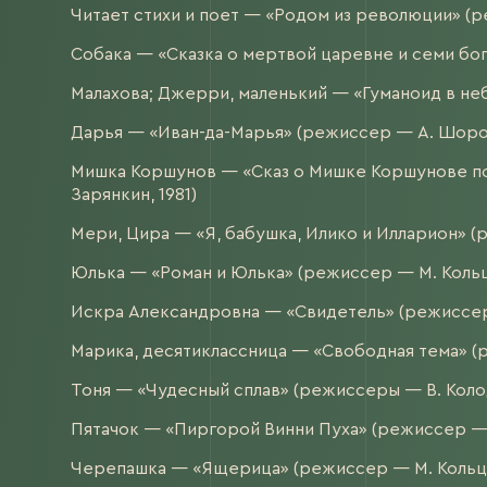
Читает стихи и поет — «Родом из революции» (р
Собака — «Сказка о мертвой царевне и семи бог
Малахова; Джерри, маленький — «Гуманоид в небе
Дарья — «Иван-да-Марья» (режиссер — А. Шорох
Мишка Коршунов — «Сказ о Мишке Коршунове п
Зарянкин, 1981)
Мери, Цира — «Я, бабушка, Илико и Илларион» (
Юлька — «Роман и Юлька» (режиссер — М. Кольц
Искра Александровна — «Свидетель» (режиссер 
Марика, десятиклассница — «Свободная тема» (
Тоня — «Чудесный сплав» (режиссеры — В. Колод
Пятачок — «Пиргорой Винни Пуха» (режиссер — 
Черепашка — «Ящерица» (режиссер — М. Кольцо