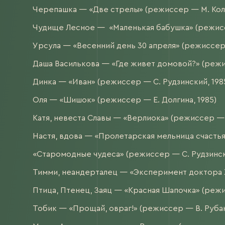
Черепашка — «Две стрелы» (режиссер — М. Коль
Чудище Лесное — «Маленькая бабушка» (режиссе
Урсула — «Весенний день 30 апреля» (режиссер 
Даша Василькова — «Где живет домовой?» (режи
Динка — «Иван» (режиссер — С. Рудзинский, 198
Оля — «Шишок» (режиссер — Е. Долгина, 1985)
Катя, невеста Славы — «Верлиока» (режиссер — С
Настя, вдова — «Пролетарская мельница счастья
«Старомодные чудеса» (режиссер — С. Рудзински
Тимми, неандерталец — «Эксперимент доктора Х
Птица, Птенец, Заяц — «Красная Шапочка» (режи
Тобик — «Прощай, овраг!» (режиссер — В. Рубан