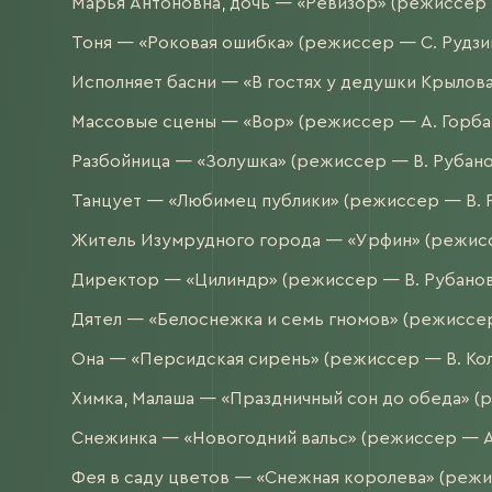
Марья Антоновна, дочь — «Ревизор» (режиссер —
Тоня — «Роковая ошибка» (режиссер — С. Рудзин
Исполняет басни — «В гостях у дедушки Крылова
Массовые сцены — «Вор» (режиссер — А. Горбат
Разбойница — «Золушка» (режиссер — В. Рубанов
Танцует — «Любимец публики» (режиссер — В. Р
Житель Изумрудного города — «Урфин» (режиссе
Директор — «Цилиндр» (режиссер — В. Рубанов,
Дятел — «Белоснежка и семь гномов» (режиссер
Она — «Персидская сирень» (режиссер — В. Кол
Химка, Малаша — «Праздничный сон до обеда» (
Снежинка — «Новогодний вальс» (режиссер — А.
Фея в саду цветов — «Снежная королева» (режи