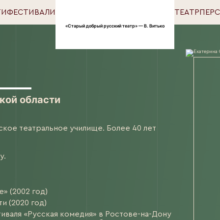
ТИ
ФЕСТИВАЛИ
ТЕАТР
ПЕР
«Старый добрый русский театр» — В. Витько
кой области
ское театральное училище. Более 40 лет
у.
» (2002 год)
и (2020 год)
иваля «Русская комедия» в Ростове-на-Дону