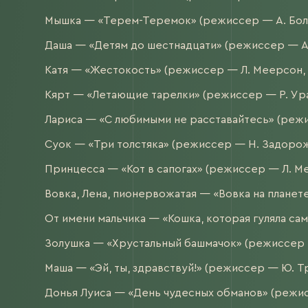
Мышка — «Терем-Теремок» (режиссер — А. Боло
Даша — «Детям до шестнадцати» (режиссер — А.
Катя — «Жестокость» (режиссер — Л. Меерсон, 
Кярт — «Летающие тарелки» (режиссер — Р. Ураз
Лариса — «С любимыми не расставайтесь» (режис
Суок — «Три толстяка» (режиссер — Н. Задорож
Принцесса — «Кот в сапогах» (режиссер — Л. Ме
Вовка, Лена, пионервожатая — «Вовка на планет
От имени мальчика — «Кошка, которая гуляла сам
Золушка — «Хрустальный башмачок» (режиссер —
Маша — «Эй, ты, здравствуй!» (режиссер — Ю. Т
Донья Луиса — «День чудесных обманов» (режисс