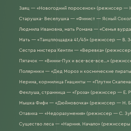
Заяц — «Новогодний поросенок» (режиссер — Н.
Старушка- Веселушка — «Финист — Ясный Сокол»
Людмила Ивановна, мать Романа — «Семья вурда
Мать — «Танцплощадка 41/45» (режиссер — В. Зо
Сестра мистера Кентли — «Веревка» (режиссер —
Пятачок — «Винни-Пух и все-все-все…» (режиссе
Полярники — «Дед Мороз и космические пираты»
Нерина, кормилица Гиацинты — «Плутни Скапена»
Феклуша, странница — «Гроза» (режиссер — Е. Ро
Мышка Фифи — «Дюймовочка» (режиссер — Н. Би
Отавиха — «Недоразумения» (режиссер — С. Зуб
Существо леса — «Нарния. Начало» (режиссеры — 