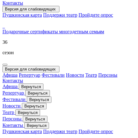
Контакты
Версия для слабовидящих
Пушкинская карта
Поддержи театр
Пройдите опрос
Подарочные сертификаты
многодетным семьям
36
сезон
Версия для слабовидящих
Афиша
Репертуар
Фестивали
Новости
Театр
Персоны
Контакты
Афиша
Вернуться
Репертуар
Вернуться
Фестивали
Вернуться
Новости
Вернуться
Театр
Вернуться
Персоны
Вернуться
Контакты
Вернуться
Пушкинская карта
Поддержи театр
Пройдите опрос