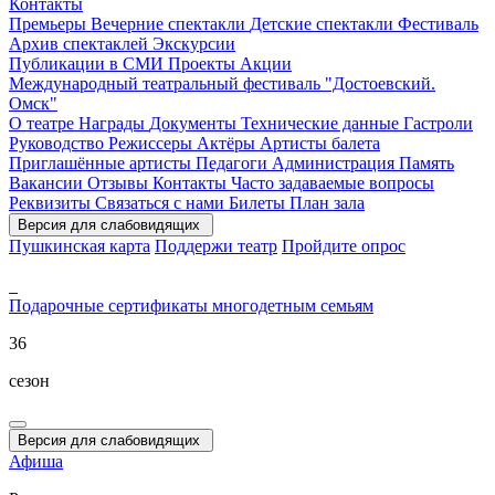
Контакты
Премьеры
Вечерние спектакли
Детские спектакли
Фестиваль
Архив спектаклей
Экскурсии
Публикации в СМИ
Проекты
Акции
Международный театральный фестиваль "Достоевский.
Омск"
О театре
Награды
Документы
Технические данные
Гастроли
Руководство
Режиссеры
Актёры
Артисты балета
Приглашённые артисты
Педагоги
Администрация
Память
Вакансии
Отзывы
Контакты
Часто задаваемые вопросы
Реквизиты
Связаться с нами
Билеты
План зала
Версия для слабовидящих
Пушкинская карта
Поддержи театр
Пройдите опрос
Подарочные сертификаты
многодетным семьям
36
сезон
Версия для слабовидящих
Афиша