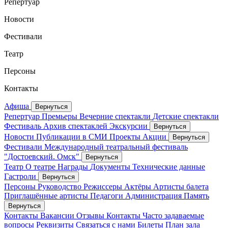
Репертуар
Новости
Фестивали
Театр
Персоны
Контакты
Афиша
Вернуться
Репертуар
Премьеры
Вечерние спектакли
Детские спектакли
Фестиваль
Архив спектаклей
Экскурсии
Вернуться
Новости
Публикации в СМИ
Проекты
Акции
Вернуться
Фестивали
Международный театральный фестиваль
"Достоевский. Омск"
Вернуться
Театр
О театре
Награды
Документы
Технические данные
Гастроли
Вернуться
Персоны
Руководство
Режиссеры
Актёры
Артисты балета
Приглашённые артисты
Педагоги
Администрация
Память
Вернуться
Контакты
Вакансии
Отзывы
Контакты
Часто задаваемые
вопросы
Реквизиты
Связаться с нами
Билеты
План зала