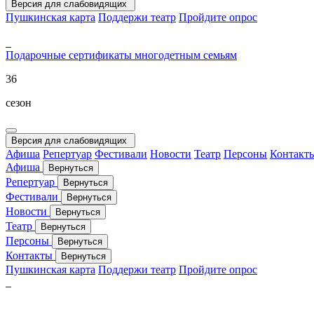
Версия для слабовидящих
Пушкинская карта
Поддержи театр
Пройдите опрос
Подарочные сертификаты
многодетным семьям
36
сезон
Версия для слабовидящих
Афиша
Репертуар
Фестивали
Новости
Театр
Персоны
Контакт
Афиша
Вернуться
Репертуар
Вернуться
Фестивали
Вернуться
Новости
Вернуться
Театр
Вернуться
Персоны
Вернуться
Контакты
Вернуться
Пушкинская карта
Поддержи театр
Пройдите опрос