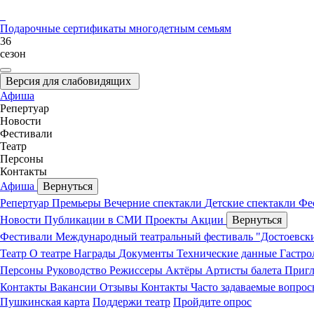
Подарочные сертификаты
многодетным семьям
36
сезон
Версия для слабовидящих
Афиша
Репертуар
Новости
Фестивали
Театр
Персоны
Контакты
Афиша
Вернуться
Репертуар
Премьеры
Вечерние спектакли
Детские спектакли
Фе
Новости
Публикации в СМИ
Проекты
Акции
Вернуться
Фестивали
Международный театральный фестиваль "Достоевск
Театр
О театре
Награды
Документы
Технические данные
Гастр
Персоны
Руководство
Режиссеры
Актёры
Артисты балета
Приг
Контакты
Вакансии
Отзывы
Контакты
Часто задаваемые вопро
Пушкинская карта
Поддержи театр
Пройдите опрос