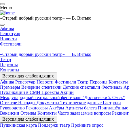
Меню
«Старый добрый русский театр» — В. Витько
Афиша
Репертуар
Новости
Фестивали
«Старый добрый русский театр» — В. Витько
Театр
Персоны
Контакты
Версия для слабовидящих
Афиша
Репертуар
Новости
Фестивали
Театр
Персоны
Контакты
Премьеры
Вечерние спектакли
Детские спектакли
Фестиваль
Ар
Публикации в СМИ
Проекты
Акции
Международный театральный фестиваль "Достоевский. Омск"
О театре
Награды
Документы
Технические данные
Гастроли
Руководство
Режиссеры
Актёры
Артисты балета
Приглашённые
Вакансии
Отзывы
Контакты
Часто задаваемые вопросы
Реквиз
Версия для слабовидящих
Пушкинская карта
Поддержи театр
Пройдите опрос