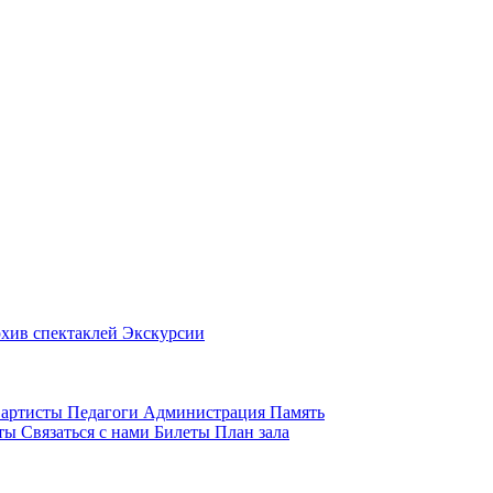
хив спектаклей
Экскурсии
 артисты
Педагоги
Администрация
Память
иты
Связаться с нами
Билеты
План зала