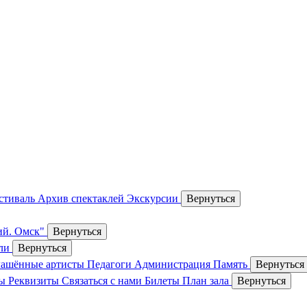
стиваль
Архив спектаклей
Экскурсии
Вернуться
ий. Омск"
Вернуться
оли
Вернуться
лашённые артисты
Педагоги
Администрация
Память
Вернуться
сы
Реквизиты
Связаться с нами
Билеты
План зала
Вернуться