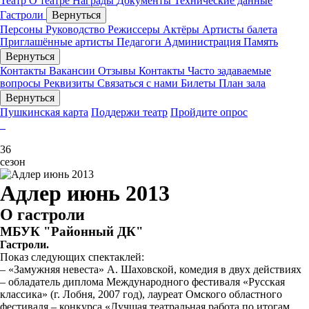
Театр
О театре
Награды
Документы
Технические данные
Гастроли
Вернуться
Персоны
Руководство
Режиссеры
Актёры
Артисты балета
Приглашённые артисты
Педагоги
Администрация
Память
Вернуться
Контакты
Вакансии
Отзывы
Контакты
Часто задаваемые
вопросы
Реквизиты
Связаться с нами
Билеты
План зала
Вернуться
Пушкинская карта
Поддержи театр
Пройдите опрос
36
сезон
Адлер июнь 2013
О гастроли
МБУК "Районный ДК"
Гастроли.
Показ следующих спектаклей:
– «Замужняя невеста» А. Шаховской, комедия в двух действиях
– обладатель диплома Международного фестиваля «Русская
классика» (г. Лобня, 2007 год), лауреат Омского областного
фестиваля – конкурса «Лучшая театральная работа по итогам