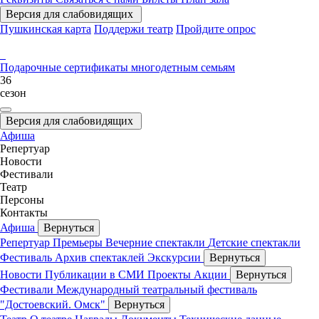
Версия для слабовидящих
Пушкинская карта
Поддержи театр
Пройдите опрос
Подарочные сертификаты
многодетным семьям
36
сезон
Версия для слабовидящих
Афиша
Репертуар
Новости
Фестивали
Театр
Персоны
Контакты
Афиша
Вернуться
Репертуар
Премьеры
Вечерние спектакли
Детские спектакли
Фестиваль
Архив спектаклей
Экскурсии
Вернуться
Новости
Публикации в СМИ
Проекты
Акции
Вернуться
Фестивали
Международный театральный фестиваль
"Достоевский. Омск"
Вернуться