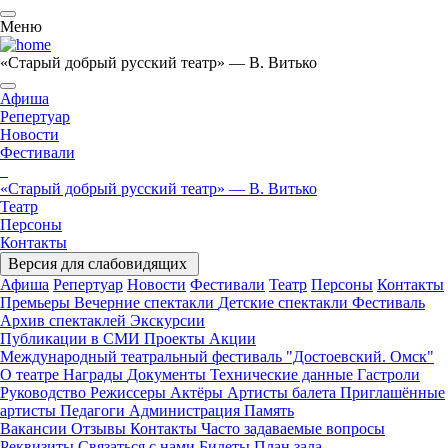
Меню
«Старый добрый русский театр» — В. Витько
Афиша
Репертуар
Новости
Фестивали
«Старый добрый русский театр» — В. Витько
Театр
Персоны
Контакты
Версия для слабовидящих
Афиша
Репертуар
Новости
Фестивали
Театр
Персоны
Контакты
Премьеры
Вечерние спектакли
Детские спектакли
Фестиваль
Архив спектаклей
Экскурсии
Публикации в СМИ
Проекты
Акции
Международный театральный фестиваль "Достоевский. Омск"
О театре
Награды
Документы
Технические данные
Гастроли
Руководство
Режиссеры
Актёры
Артисты балета
Приглашённые
артисты
Педагоги
Администрация
Память
Вакансии
Отзывы
Контакты
Часто задаваемые вопросы
Реквизиты
Связаться с нами
Билеты
План зала